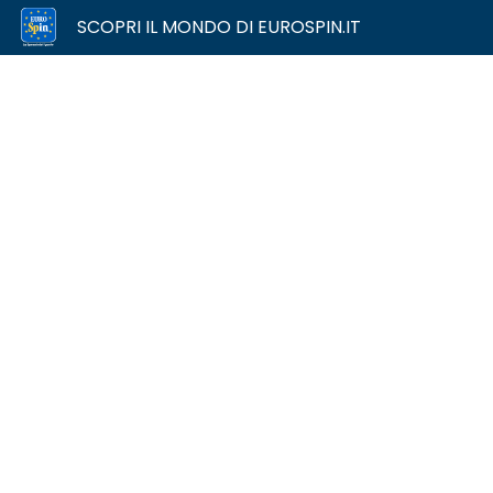
SCOPRI IL MONDO DI EUROSPIN.IT