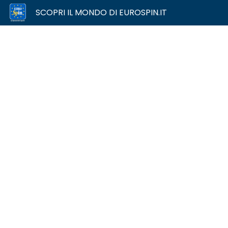
SCOPRI IL MONDO DI EUROSPIN.IT