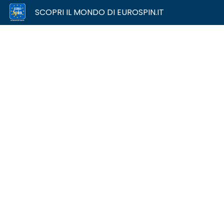
SCOPRI IL MONDO DI EUROSPIN.IT