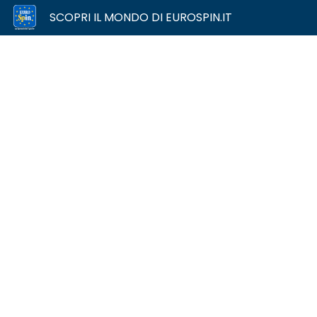
SCOPRI IL MONDO DI EUROSPIN.IT