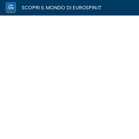
SCOPRI IL MONDO DI EUROSPIN.IT