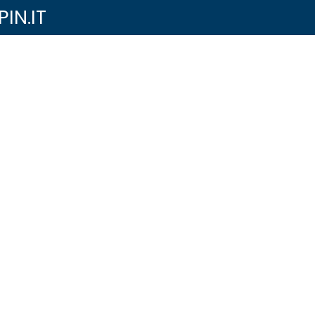
IN.IT