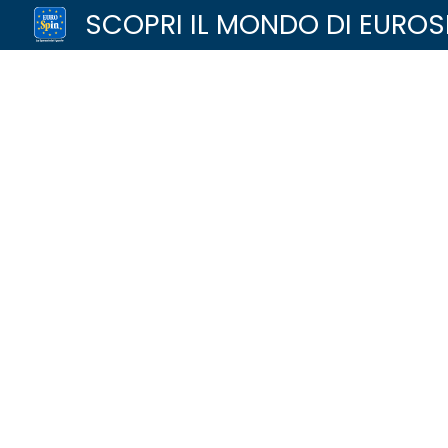
SCOPRI IL MONDO DI EUROSP