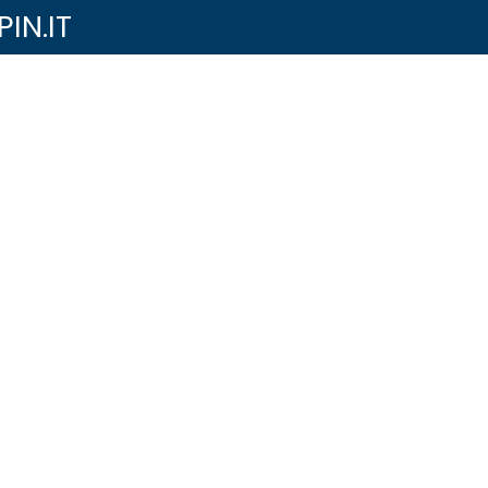
IN.IT