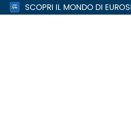
SCOPRI IL MONDO DI EUROSP