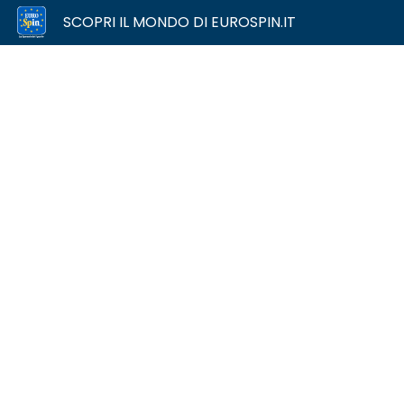
SCOPRI IL MONDO DI EUROSPIN.IT