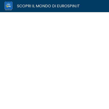
SCOPRI IL MONDO DI EUROSPIN.IT