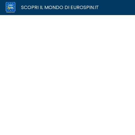
SCOPRI IL MONDO DI EUROSPIN.IT