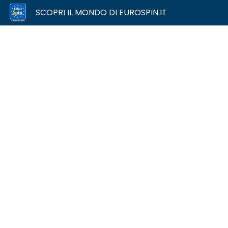
SCOPRI IL MONDO DI EUROSPIN.IT