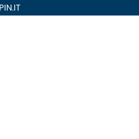
IN.IT