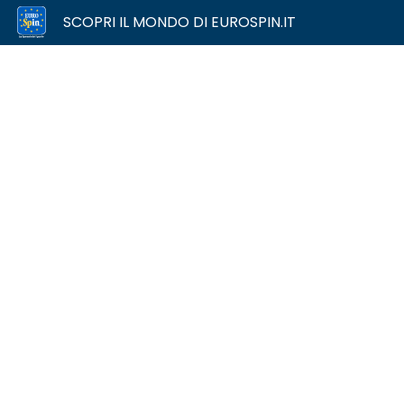
SCOPRI IL MONDO DI EUROSPIN.IT