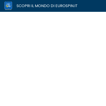
SCOPRI IL MONDO DI EUROSPIN.IT