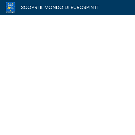
SCOPRI IL MONDO DI EUROSPIN.IT