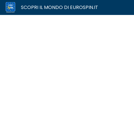
SCOPRI IL MONDO DI EUROSPIN.IT