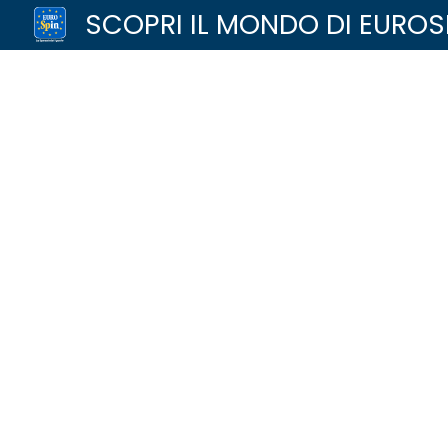
SCOPRI IL MONDO DI EUROSP