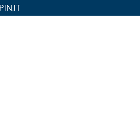
IN.IT