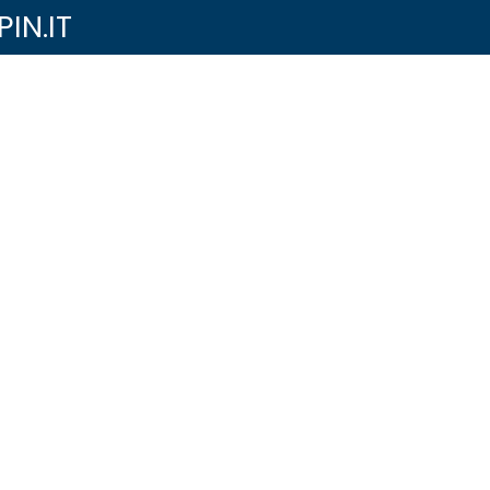
IN.IT