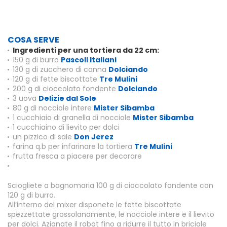
COSA SERVE
Ingredienti per una tortiera da 22 cm:
150 g di burro
Pascoli Italiani
130 g di zucchero di canna
Dolciando
120 g di fette biscottate
Tre Mulini
200 g di cioccolato fondente
Dolciando
3 uova
Delizie dal Sole
80 g di nocciole intere
Mister Sibamba
1 cucchiaio di granella di nocciole
Mister Sibamba
1 cucchiaino di lievito per dolci
un pizzico di sale
Don Jerez
farina q.b per infarinare la tortiera
Tre Mulini
frutta fresca a piacere per decorare
Sciogliete a bagnomaria 100 g di cioccolato fondente con
120 g di burro.
All’interno del mixer disponete le fette biscottate
spezzettate grossolanamente, le nocciole intere e il lievito
per dolci. Azionate il robot fino a ridurre il tutto in briciole