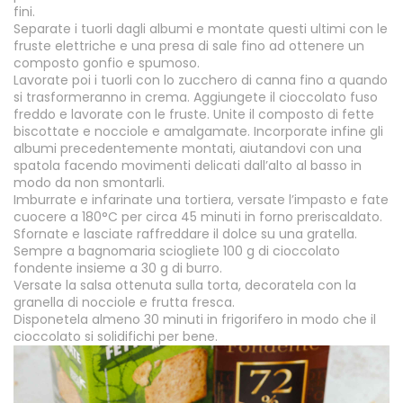
fini.
Separate i tuorli dagli albumi e montate questi ultimi con le
fruste elettriche e una presa di sale fino ad ottenere un
composto gonfio e spumoso.
Lavorate poi i tuorli con lo zucchero di canna fino a quando
si trasformeranno in crema. Aggiungete il cioccolato fuso
freddo e lavorate con le fruste. Unite il composto di fette
biscottate e nocciole e amalgamate. Incorporate infine gli
albumi precedentemente montati, aiutandovi con una
spatola facendo movimenti delicati dall’alto al basso in
modo da non smontarli.
Imburrate e infarinate una tortiera, versate l’impasto e fate
cuocere a 180°C per circa 45 minuti in forno preriscaldato.
Sfornate e lasciate raffreddare il dolce su una gratella.
Sempre a bagnomaria sciogliete 100 g di cioccolato
fondente insieme a 30 g di burro.
Versate la salsa ottenuta sulla torta, decoratela con la
granella di nocciole e frutta fresca.
Disponetela almeno 30 minuti in frigorifero in modo che il
cioccolato si solidifichi per bene.